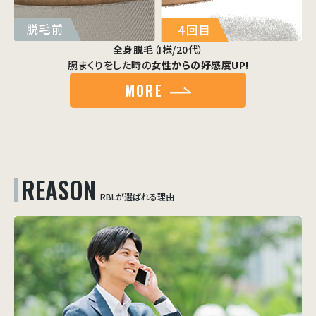
全身脱毛
（I様/20代）
腕まくりをした時の
女性からの好感度UP!
MORE
REASON
RBLが選ばれる理由