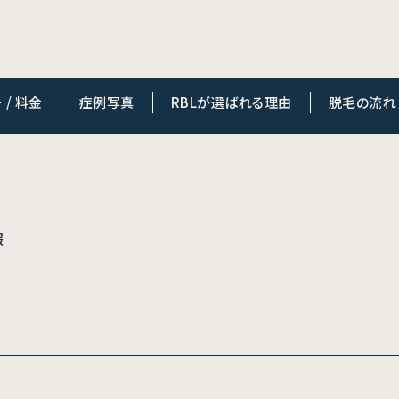
/ 料金
症例写真
RBLが選ばれる理由
脱毛の流れ
報