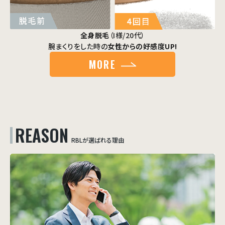
全身脱毛
（I様/20代）
腕まくりをした時の
女性からの好感度UP!
MORE
REASON
RBLが選ばれる理由